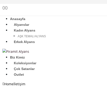
0
0
Anasayfa
Alyanslar
Kadın Alyans
AŞK TEMALI ALYANS
Erkek Alyans
Biz Kimiz
Koleksiyonlar
Çok Satanlar
Outlet
Home
İletişim