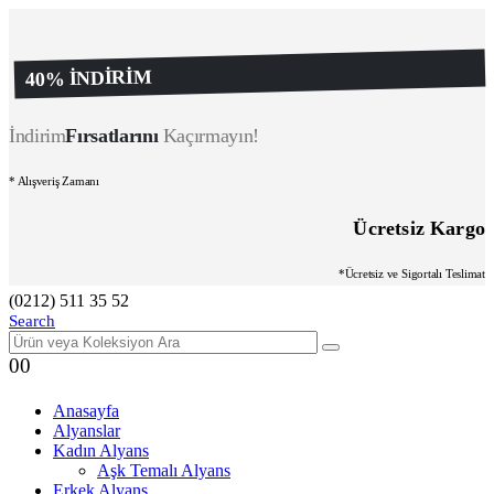
40% İNDİRİM
İndirim
Fırsatlarını
Kaçırmayın!
* Alışveriş Zamanı
Ücretsiz Kargo
*Ücretsiz ve Sigortalı Teslimat
(0212) 511 35 52
Search
0
0
Anasayfa
Alyanslar
Kadın Alyans
Aşk Temalı Alyans
Erkek Alyans