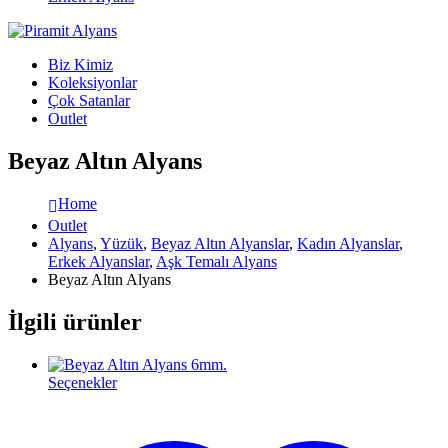
Biz Kimiz
Koleksiyonlar
Çok Satanlar
Outlet
Beyaz Altın Alyans
Home
Outlet
Alyans
,
Yüzük
,
Beyaz Altın Alyanslar
,
Kadın Alyanslar
,
Erkek Alyanslar
,
Aşk Temalı Alyans
Beyaz Altın Alyans
İlgili ürünler
Seçenekler