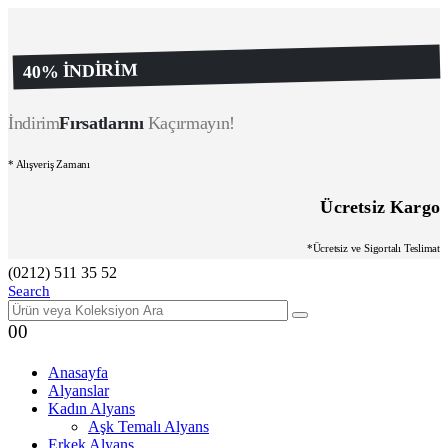
40% İNDİRİM
İndirim
Fırsatlarını
Kaçırmayın!
* Alışveriş Zamanı
Ücretsiz Kargo
*Ücretsiz ve Sigortalı Teslimat
(0212) 511 35 52
Search
0
0
Anasayfa
Alyanslar
Kadın Alyans
Aşk Temalı Alyans
Erkek Alyans