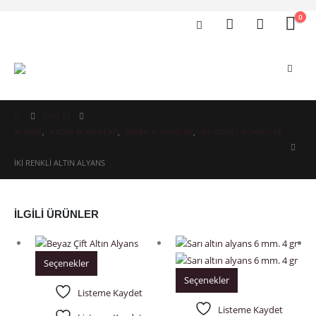
0
OUTLET
ALYANS
,
KADIN ALYANSLAR
,
ERKEK ALYANSLAR
,
İKI RENKLI ALYANSLAR
İKI RENKLI ALTIN ALYANS
İLGILI ÜRÜNLER
Seçenekler
Seçenekler
Listeme Kaydet
Listeme Kaydet