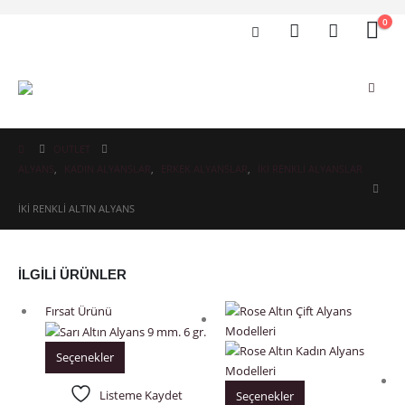
0
OUTLET
ALYANS
,
KADIN ALYANSLAR
,
ERKEK ALYANSLAR
,
İKI RENKLI ALYANSLAR
İKI RENKLI ALTIN ALYANS
İLGILI ÜRÜNLER
Fırsat Ürünü
Seçenekler
Listeme Kaydet
Seçenekler