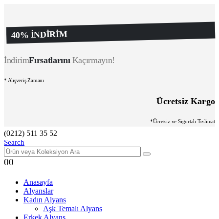
40% İNDİRİM
İndirim
Fırsatlarını
Kaçırmayın!
* Alışveriş Zamanı
Ücretsiz Kargo
*Ücretsiz ve Sigortalı Teslimat
(0212) 511 35 52
Search
0
0
Anasayfa
Alyanslar
Kadın Alyans
Aşk Temalı Alyans
Erkek Alyans