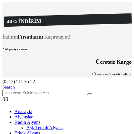
40% İNDİRİM
İndirim
Fırsatlarını
Kaçırmayın!
* Alışveriş Zamanı
Ücretsiz Kargo
*Ücretsiz ve Sigortalı Teslimat
(0212) 511 35 52
Search
0
0
Anasayfa
Alyanslar
Kadın Alyans
Aşk Temalı Alyans
Erkek Alyans