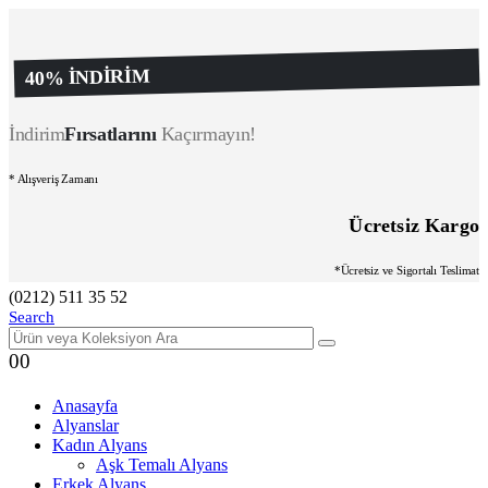
40% İNDİRİM
İndirim
Fırsatlarını
Kaçırmayın!
* Alışveriş Zamanı
Ücretsiz Kargo
*Ücretsiz ve Sigortalı Teslimat
(0212) 511 35 52
Search
0
0
Anasayfa
Alyanslar
Kadın Alyans
Aşk Temalı Alyans
Erkek Alyans