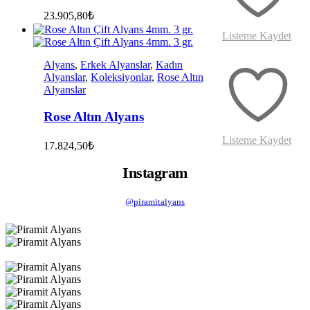
23.905,80
₺
Listeme Kaydet
Alyans
,
Erkek Alyanslar
,
Kadın
Alyanslar
,
Koleksiyonlar
,
Rose Altın
Alyanslar
Rose Altın Alyans
Listeme Kaydet
17.824,50
₺
Instagram
@piramitalyans