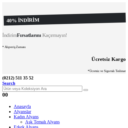
40% İNDİRİM
İndirim
Fırsatlarını
Kaçırmayın!
* Alışveriş Zamanı
Ücretsiz Kargo
*Ücretsiz ve Sigortalı Teslimat
(0212) 511 35 52
Search
0
0
Anasayfa
Alyanslar
Kadın Alyans
Aşk Temalı Alyans
Erkek Alyans