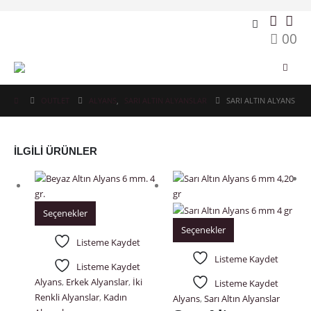
0
0
OUTLET
ALYANS
,
SARI ALTIN ALYANSLAR
SARI ALTIN ALYANS
İLGILI ÜRÜNLER
Seçenekler
Seçenekler
Listeme Kaydet
Listeme Kaydet
Listeme Kaydet
Alyans
,
Erkek Alyanslar
,
İki
Listeme Kaydet
Renkli Alyanslar
,
Kadın
Alyans
,
Sarı Altın Alyanslar