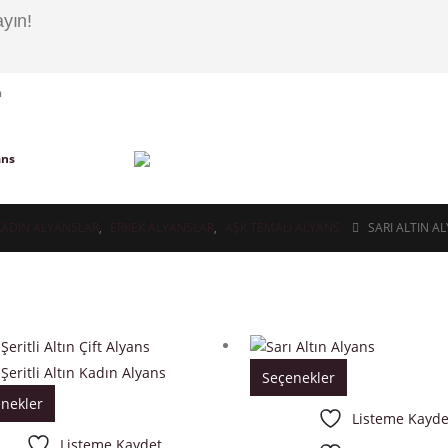
yın!
n
ans
KADIN ALYANSLAR
,
ERKEK ALYANSLAR
,
AŞK TEMALI ALYANS
SARI ALTIN A
Seçenekler
nekler
Listeme Kayde
Listeme Kaydet