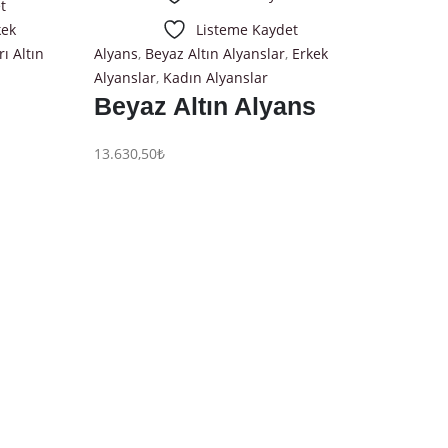
t
kek
Listeme Kaydet
rı Altın
Alyans
,
Beyaz Altın Alyanslar
,
Erkek
Alyanslar
,
Kadın Alyanslar
Beyaz Altın Alyans
13.630,50
₺
Seçene
Alyans
,
B
Alyanslar
Beyaz
28.519,2