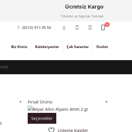
Ücretsiz Kargo
*Ücretsiz ve Sigortalı Teslimat
0
(0212) 511 35 52
Biz Kimiz
Koleksiyonlar
Çok Satanlar
Outlet
LYANS
Fırsat Ürünü
Fırsat Ü
Seçenekler
t
Listeme Kaydet