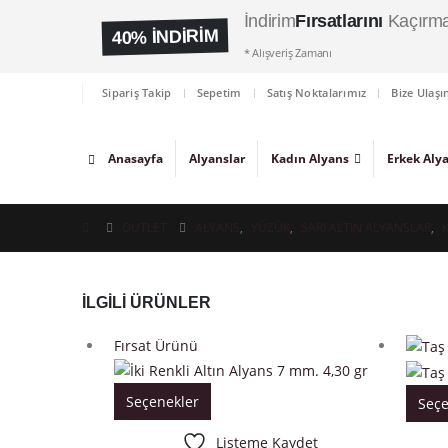
İndirim
Fırsatlarını
Kaçırma
40% İNDİRİM
* Alışveriş Zamanı
Sipariş Takip
Sepetim
Satış Noktalarımız
Bize Ulaşı
Anasayfa
Alyanslar
Kadın Alyans
Erkek Aly
OUTLET
ALYANS
,
YÜZÜK
,
SARI ALTIN ALYANSLAR
,
İLGILI ÜRÜNLER
Fırsat Ürünü
Seçenekler
Seçe
Listeme Kaydet