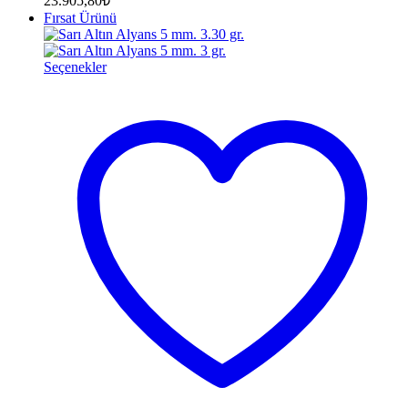
23.905,80
₺
Fırsat Ürünü
Seçenekler