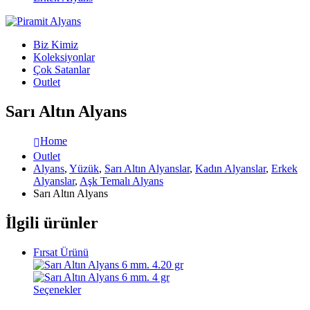
Biz Kimiz
Koleksiyonlar
Çok Satanlar
Outlet
Sarı Altın Alyans
Home
Outlet
Alyans
,
Yüzük
,
Sarı Altın Alyanslar
,
Kadın Alyanslar
,
Erkek
Alyanslar
,
Aşk Temalı Alyans
Sarı Altın Alyans
İlgili ürünler
Fırsat Ürünü
Seçenekler