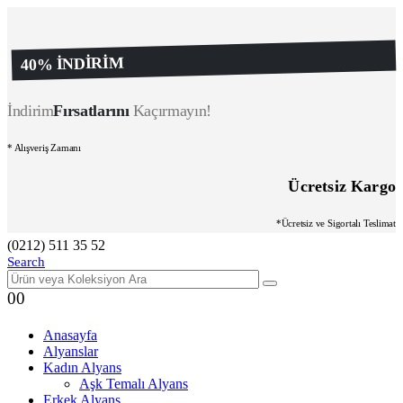
40% İNDİRİM
İndirim
Fırsatlarını
Kaçırmayın!
* Alışveriş Zamanı
Ücretsiz Kargo
*Ücretsiz ve Sigortalı Teslimat
(0212) 511 35 52
Search
0
0
Anasayfa
Alyanslar
Kadın Alyans
Aşk Temalı Alyans
Erkek Alyans