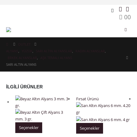
0
0
OUTLET
ALYANS
,
YÜZÜK
,
SARI ALTIN ALYANSLAR
,
KADIN ALYANSLAR
,
ERKEK ALYANSLAR
,
AŞK TEMALI ALYANS
SARI ALTIN ALYANS
İLGILI ÜRÜNLER
Fırsat Ürünü
Seçenekler
Seçenekler