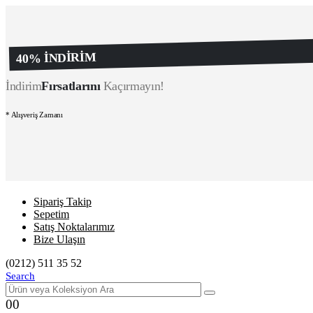
40% İNDİRİM
İndirim
Fırsatlarını
Kaçırmayın!
* Alışveriş Zamanı
Sipariş Takip
Sepetim
Satış Noktalarımız
Bize Ulaşın
(0212) 511 35 52
Search
0
0