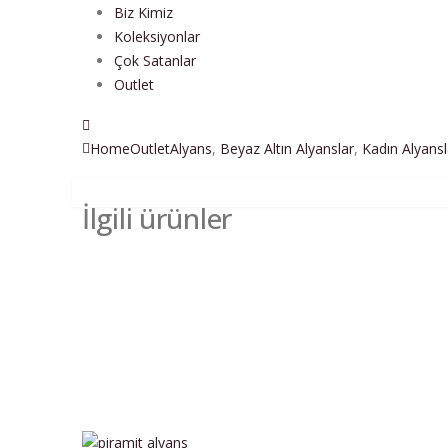
Biz Kimiz
Koleksiyonlar
Çok Satanlar
Outlet
Home
Outlet
Alyans
,
Beyaz Altın Alyanslar
,
Kadın Alyansl
İlgili ürünler