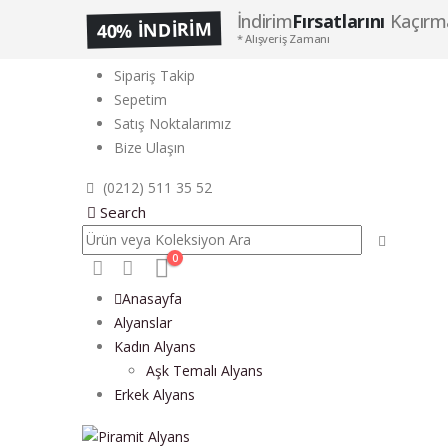
İndirim
Fırsatlarını
Kaçırma
40% İNDİRİM
* Alışveriş Zamanı
Sipariş Takip
Sepetim
Satış Noktalarımız
Bize Ulaşın
(0212) 511 35 52
Search
0
Anasayfa
Alyanslar
Kadın Alyans
Aşk Temalı Alyans
Erkek Alyans