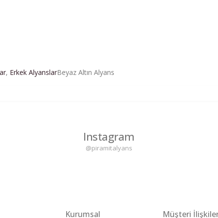
ar
,
Erkek Alyanslar
Beyaz Altın Alyans
Instagram
@piramitalyans
Kurumsal
Müşteri İlişkiler