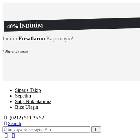
40% İNDİRİM
İndirim
Fırsatlarını
Kaçırmayın!
* Alışveriş Zamanı
Sipariş Takip
Sepetim
Satış Noktalarımız
Bize Ulaşın
(0212) 511 35 52
Search