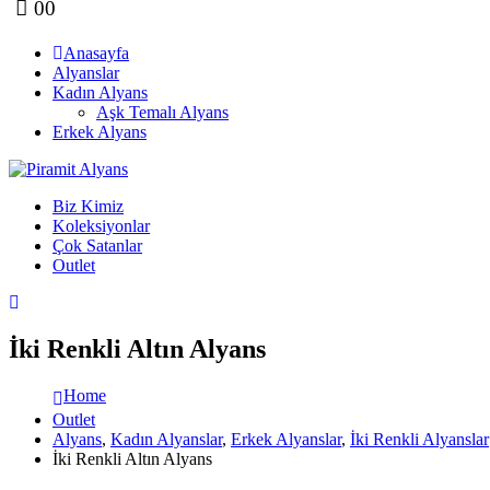
0
0
Anasayfa
Alyanslar
Kadın Alyans
Aşk Temalı Alyans
Erkek Alyans
Biz Kimiz
Koleksiyonlar
Çok Satanlar
Outlet
İki Renkli Altın Alyans
Home
Outlet
Alyans
,
Kadın Alyanslar
,
Erkek Alyanslar
,
İki Renkli Alyanslar
İki Renkli Altın Alyans