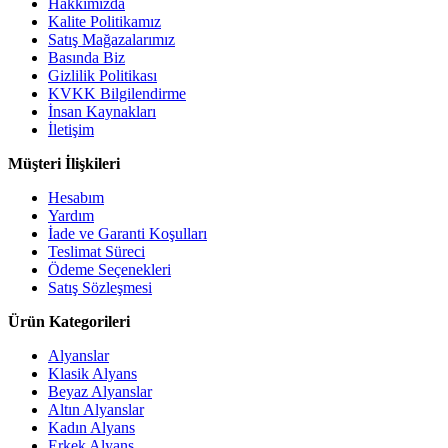
Hakkımızda
Kalite Politikamız
Satış Mağazalarımız
Basında Biz
Gizlilik Politikası
KVKK Bilgilendirme
İnsan Kaynakları
İletişim
Müşteri İlişkileri
Hesabım
Yardım
İade ve Garanti Koşulları
Teslimat Süreci
Ödeme Seçenekleri
Satış Sözleşmesi
Ürün Kategorileri
Alyanslar
Klasik Alyans
Beyaz Alyanslar
Altın Alyanslar
Kadın Alyans
Erkek Alyans