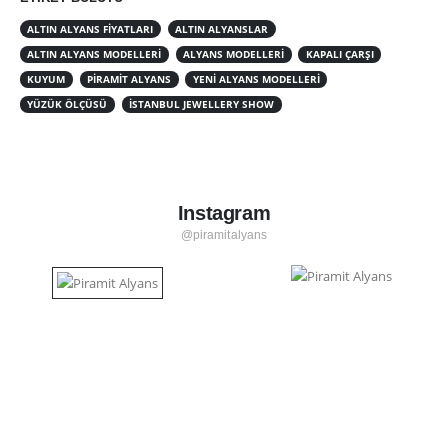
ALTIN ALYANS FIYATLARI
ALTIN ALYANSLAR
ALTIN ALYANS MODELLERI
ALYANS MODELLERI
KAPALI ÇARŞI
KUYUM
PIRAMIT ALYANS
YENI ALYANS MODELLERI
YÜZÜK ÖLÇÜSÜ
İSTANBUL JEWELLERY SHOW
Instagram
@piramitalyans