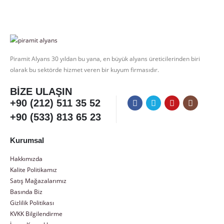
Piramit Alyans 30 yıldan bu yana, en büyük alyans üreticilerinden biri
olarak bu sektörde hizmet veren bir kuyum firmasıdır.
BIZE ULAŞIN
+90 (212) 511 35 52
+90 (533) 813 65 23
Kurumsal
Hakkımızda
Kalite Politikamız
Satış Mağazalarımız
Basında Biz
Gizlilik Politikası
KVKK Bilgilendirme