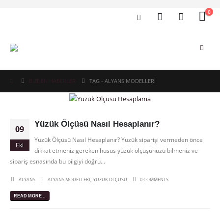
0
BIZDEN HABERLER
TAG -
ALYANS MODELLERI
Yüzük Ölçüsü Nasıl Hesaplanır?
09
Yüzük Ölçüsü Nasıl Hesaplanır? Yüzük siparişi vermeden önce
Eki
dikkat etmeniz gereken husus yüzük ölçüşünüzü bilmeniz ve
sipariş esnasında bu bilgiyi doğru...
,
ALYANS
ALYANS MODELLERI
YÜZÜK ÖLÇÜSÜ
0 COMMENTS
READ MORE...